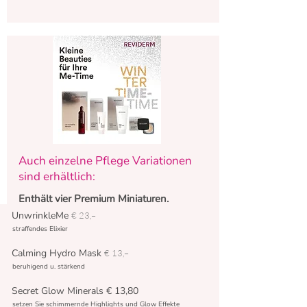
Auch einzelne Pflege Variationen
sind erhältlich:
Enthält vier Premium Miniaturen.
UnwrinkleMe
€ 23,–
straffendes Elixier
.
Calming Hydro Mask
€ 13,–
beruhigend u. stärkend
Secret Glow Minerals € 13,80
setzen Sie schimmernde Highlights und Glow Effekte