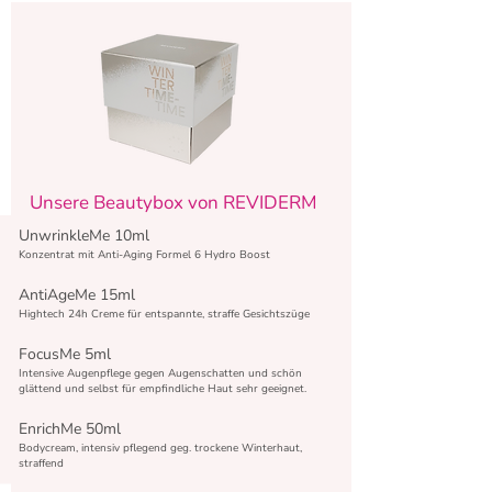
Unsere Beautybox von REVIDERM
UnwrinkleMe 10ml
Enthält vier Premium Miniaturen.
Konzentrat mit Anti-Aging Formel 6 Hydro Boost
AntiAgeMe 15ml
Hightech 24h Creme für entspannte, straffe Gesichtszüge
Box zum Vorteilspreis: € 79,–
FocusMe 5ml
Intensive Augenpflege gegen Augenschatten und schön
glättend und selbst für empfindliche Haut sehr geeignet.
EnrichMe 50ml
Bodycream, intensiv pflegend geg. trockene Winterhaut,
straffend