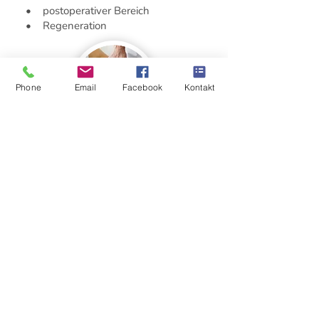
• postoperativer Bereich
• Regeneration
Phone
Email
Facebook
Kontakt
Slide Styler Behandlung
Individuell und nach Indikation kann der
SLIDER STYLER®
mit
Ultraschallbehandlungen und einer
speziellen Wickelmethode ergänzt
werden.Lassen Sie sich hierzu gerne von
mir beraten.